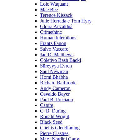
Loic Waquant
Mae Bee
Terence Kissack
Julie Herrada e Tom Hyry
Gloria Anzalduá
Crimethinc
Human interations
Frantz Fanon
Salvo Vaccaro
Jan D. Matthews
Coletivo Bash Back!
Süreyyya Evren
Saul Newman
Homi Bhabha
Richard Barbrook
Andy Cameron
Osvaldo Bayer
Paul B. Preciado
Capire
C. B. Daring
Ronald Wright
Black Seed
Chellis Glendinning
Pierre Clastres
Mary Nardini Gang