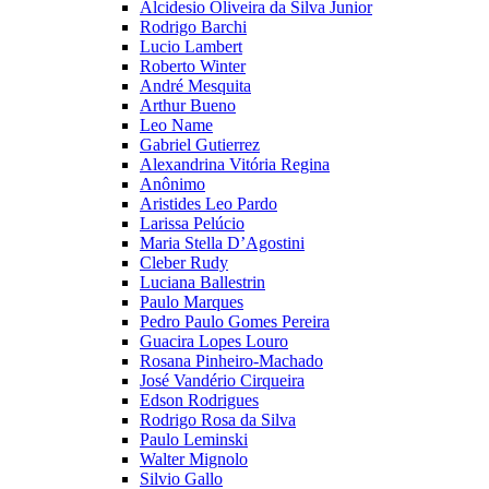
Alcidesio Oliveira da Silva Junior
Rodrigo Barchi
Lucio Lambert
Roberto Winter
André Mesquita
Arthur Bueno
Leo Name
Gabriel Gutierrez
Alexandrina Vitória Regina
Anônimo
Aristides Leo Pardo
Larissa Pelúcio
Maria Stella D’Agostini
Cleber Rudy
Luciana Ballestrin
Paulo Marques
Pedro Paulo Gomes Pereira
Guacira Lopes Louro
Rosana Pinheiro-Machado
José Vandério Cirqueira
Edson Rodrigues
Rodrigo Rosa da Silva
Paulo Leminski
Walter Mignolo
Silvio Gallo