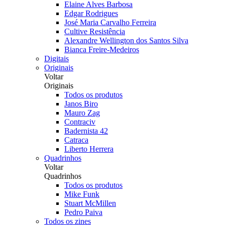
Elaine Alves Barbosa
Edgar Rodrigues
José Maria Carvalho Ferreira
Cultive Resistência
Alexandre Wellington dos Santos Silva
Bianca Freire-Medeiros
Digitais
Originais
Voltar
Originais
Todos os produtos
Janos Biro
Mauro Zag
Contraciv
Badernista 42
Catraca
Liberto Herrera
Quadrinhos
Voltar
Quadrinhos
Todos os produtos
Mike Funk
Stuart McMillen
Pedro Paiva
Todos os zines