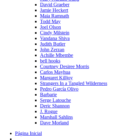
David Graeber
Jamie Heckert
Maia Ramnath
Todd May
Joel Olson
Cindy Milstein
Vandana Shiva
Judith Butler
John Zerzan
Achille Mbembe
bell hooks
Courtney Desiree Morris
Carlos Mayhua
Margaret Killjoy
Strangers In a Tangled Wilderness
Pedro García Olivo
Barbarie
Serge Latouche
Deric Shannon
J. Rogue
Marshall Sahlins
Dave Morland
Página Inicial