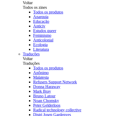
Voltar
Todos os zines
Todos os produtos
Anarquia
Educação
Anticiv
Estudos queer
Feminismo
Anticolonial
Ecologia
Literatura
Traduções
Voltar
Traduções
Todos os produtos
Anônimo
Malatesta
Refusers Support Network
Donna Haraway
Mark Bray
Bruno Latour
Noan Chomsky
Peter Gelderloos
Radical technology collective
Distri Josep Gardenyes