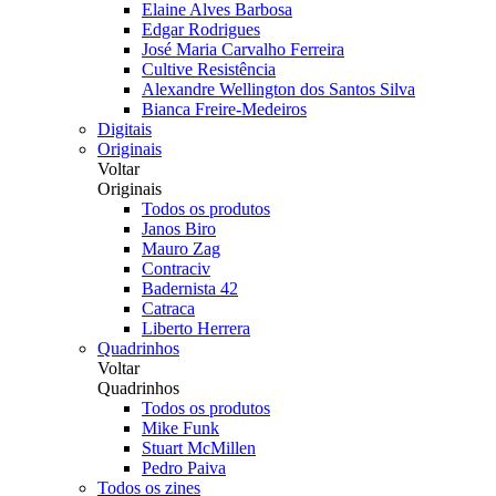
Elaine Alves Barbosa
Edgar Rodrigues
José Maria Carvalho Ferreira
Cultive Resistência
Alexandre Wellington dos Santos Silva
Bianca Freire-Medeiros
Digitais
Originais
Voltar
Originais
Todos os produtos
Janos Biro
Mauro Zag
Contraciv
Badernista 42
Catraca
Liberto Herrera
Quadrinhos
Voltar
Quadrinhos
Todos os produtos
Mike Funk
Stuart McMillen
Pedro Paiva
Todos os zines