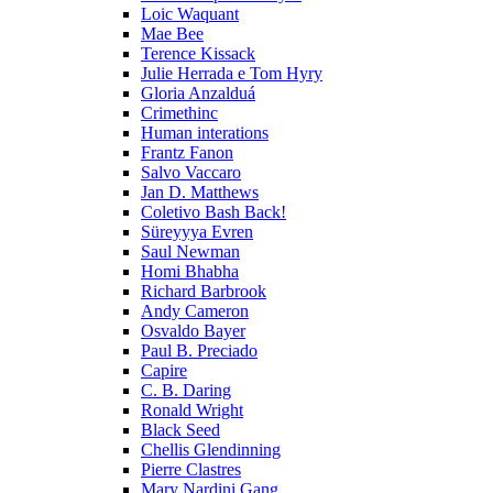
Loic Waquant
Mae Bee
Terence Kissack
Julie Herrada e Tom Hyry
Gloria Anzalduá
Crimethinc
Human interations
Frantz Fanon
Salvo Vaccaro
Jan D. Matthews
Coletivo Bash Back!
Süreyyya Evren
Saul Newman
Homi Bhabha
Richard Barbrook
Andy Cameron
Osvaldo Bayer
Paul B. Preciado
Capire
C. B. Daring
Ronald Wright
Black Seed
Chellis Glendinning
Pierre Clastres
Mary Nardini Gang