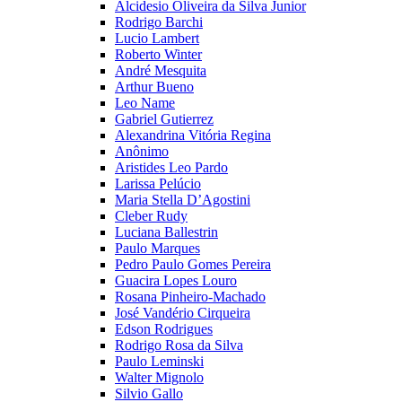
Alcidesio Oliveira da Silva Junior
Rodrigo Barchi
Lucio Lambert
Roberto Winter
André Mesquita
Arthur Bueno
Leo Name
Gabriel Gutierrez
Alexandrina Vitória Regina
Anônimo
Aristides Leo Pardo
Larissa Pelúcio
Maria Stella D’Agostini
Cleber Rudy
Luciana Ballestrin
Paulo Marques
Pedro Paulo Gomes Pereira
Guacira Lopes Louro
Rosana Pinheiro-Machado
José Vandério Cirqueira
Edson Rodrigues
Rodrigo Rosa da Silva
Paulo Leminski
Walter Mignolo
Silvio Gallo