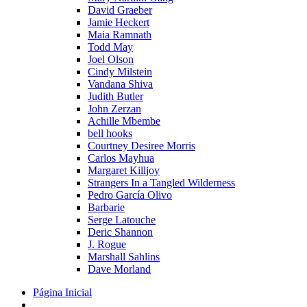
David Graeber
Jamie Heckert
Maia Ramnath
Todd May
Joel Olson
Cindy Milstein
Vandana Shiva
Judith Butler
John Zerzan
Achille Mbembe
bell hooks
Courtney Desiree Morris
Carlos Mayhua
Margaret Killjoy
Strangers In a Tangled Wilderness
Pedro García Olivo
Barbarie
Serge Latouche
Deric Shannon
J. Rogue
Marshall Sahlins
Dave Morland
Página Inicial