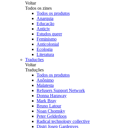
Voltar
Todos os zines
Todos os produtos
Anarquia
Educação
Anticiv
Estudos queer
Feminismo
Anticolonial
Ecologia
Literatura
Traduções
Voltar
Traduções
Todos os produtos
Anônimo
Malatesta
Refusers Support Network
Donna Haraway
Mark Bray
Bruno Latour
Noan Chomsky
Peter Gelderloos
Radical technology collective
Distri Josep Gardenyes