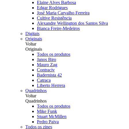
Elaine Alves Barbosa
Edgar Rodrigues
José Maria Carvalho Ferreira
Cultive Resistência
Alexandre Wellington dos Santos Silva
Bianca Freire-Medeiros
Digitais
Originais
Voltar
Originais
Todos os produtos
Janos Biro
Mauro Zag
Contraciv
Badernista 42
Catraca
Liberto Herrera
Quadrinhos
Voltar
Quadrinhos
Todos os produtos
Mike Funk
Stuart McMillen
Pedro Paiva
Todos os zines