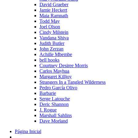
David Graeber
Jamie Heckert
Maia Ramnath
Todd May
Joel Olson
Cindy Milstein
Vandana Shiva
Judith Butler
John Zerzan
Achille Mbembe
bell hooks
Courtney Desiree Morris
Carlos Mayhua
Margaret Killjoy
Strangers In a Tangled Wilderness
Pedro García Olivo
Barbarie
Serge Latouche
Deric Shannon
J. Rogue
Marshall Sahlins
Dave Morland
Página Inicial