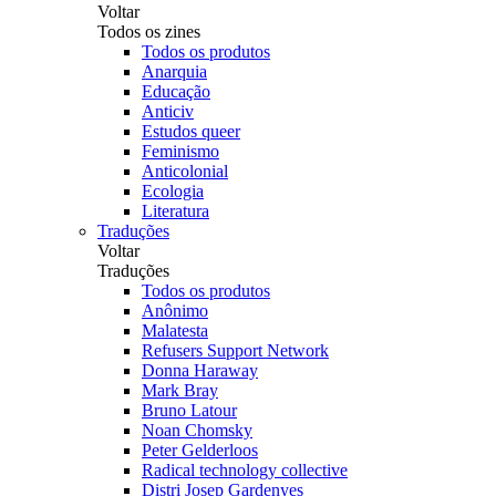
Voltar
Todos os zines
Todos os produtos
Anarquia
Educação
Anticiv
Estudos queer
Feminismo
Anticolonial
Ecologia
Literatura
Traduções
Voltar
Traduções
Todos os produtos
Anônimo
Malatesta
Refusers Support Network
Donna Haraway
Mark Bray
Bruno Latour
Noan Chomsky
Peter Gelderloos
Radical technology collective
Distri Josep Gardenyes