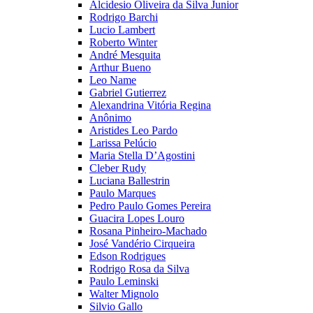
Alcidesio Oliveira da Silva Junior
Rodrigo Barchi
Lucio Lambert
Roberto Winter
André Mesquita
Arthur Bueno
Leo Name
Gabriel Gutierrez
Alexandrina Vitória Regina
Anônimo
Aristides Leo Pardo
Larissa Pelúcio
Maria Stella D’Agostini
Cleber Rudy
Luciana Ballestrin
Paulo Marques
Pedro Paulo Gomes Pereira
Guacira Lopes Louro
Rosana Pinheiro-Machado
José Vandério Cirqueira
Edson Rodrigues
Rodrigo Rosa da Silva
Paulo Leminski
Walter Mignolo
Silvio Gallo