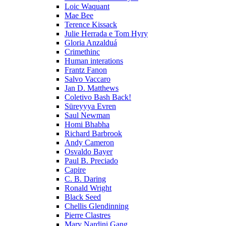
Loic Waquant
Mae Bee
Terence Kissack
Julie Herrada e Tom Hyry
Gloria Anzalduá
Crimethinc
Human interations
Frantz Fanon
Salvo Vaccaro
Jan D. Matthews
Coletivo Bash Back!
Süreyyya Evren
Saul Newman
Homi Bhabha
Richard Barbrook
Andy Cameron
Osvaldo Bayer
Paul B. Preciado
Capire
C. B. Daring
Ronald Wright
Black Seed
Chellis Glendinning
Pierre Clastres
Mary Nardini Gang