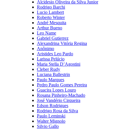
Alcidesio Oliveira da Silva Junior
Rodrigo Barchi
Lucio Lambert
Roberto Winter
André Mesquita
Arthur Bueno
Leo Name
Gabriel Gutierrez
Alexandrina Vitória Regina
Anônimo
Aristides Leo Pardo
Larissa Pelúcio
Maria Stella D’Agostini
Cleber Rudy
Luciana Ballestrin
Paulo Marques
Pedro Paulo Gomes Pereira
Guacira Lopes Louro
Rosana Pinheiro-Machado
José Vandério Cirqueira
Edson Rodrigues
Rodrigo Rosa da Silva
Paulo Leminski
Walter Mignolo
Silvio Gallo