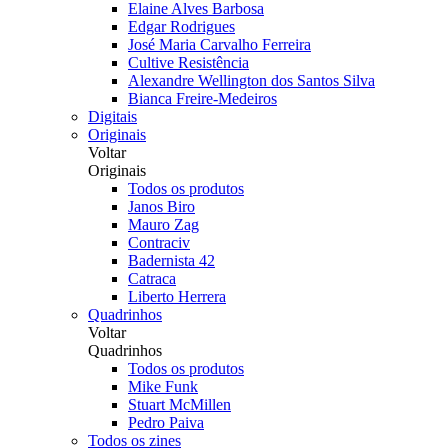
Elaine Alves Barbosa
Edgar Rodrigues
José Maria Carvalho Ferreira
Cultive Resistência
Alexandre Wellington dos Santos Silva
Bianca Freire-Medeiros
Digitais
Originais
Voltar
Originais
Todos os produtos
Janos Biro
Mauro Zag
Contraciv
Badernista 42
Catraca
Liberto Herrera
Quadrinhos
Voltar
Quadrinhos
Todos os produtos
Mike Funk
Stuart McMillen
Pedro Paiva
Todos os zines