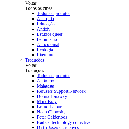
Voltar
Todos os zines
Todos os produtos
Anarquia
Educação
Anticiv
Estudos queer
Feminismo
Anticolonial
Ecologia
Literatura
Traduções
Voltar
Traduções
Todos os produtos
Anônimo
Malatesta
Refusers Support Network
Donna Haraway
Mark Bray
Bruno Latour
Noan Chomsky
Peter Gelderloos
Radical technology collective
Distri Josep Gardenyes