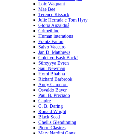
Loic Waquant
Mae Bee
Terence Kissack
Julie Herrada e Tom Hyry
Gloria Anzalduá
Crimethinc
Human interations
Frantz Fanon
Salvo Vaccaro
Jan D. Matthews
Coletivo Bash Back!
Süreyyya Evren
Saul Newman
Homi Bhabha
Richard Barbrook
Andy Cameron
Osvaldo Bayer
Paul B. Preciado
Capire
C. B. Daring
Ronald Wright
Black Seed
Chellis Glendinning
Pierre Clastres
Mary Nardini Gang