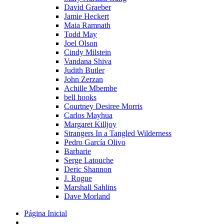
David Graeber
Jamie Heckert
Maia Ramnath
Todd May
Joel Olson
Cindy Milstein
Vandana Shiva
Judith Butler
John Zerzan
Achille Mbembe
bell hooks
Courtney Desiree Morris
Carlos Mayhua
Margaret Killjoy
Strangers In a Tangled Wilderness
Pedro García Olivo
Barbarie
Serge Latouche
Deric Shannon
J. Rogue
Marshall Sahlins
Dave Morland
Página Inicial