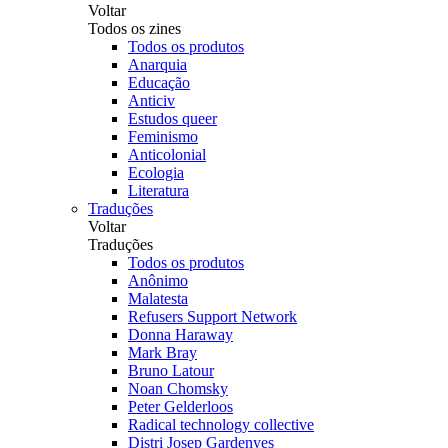
Voltar
Todos os zines
Todos os produtos
Anarquia
Educação
Anticiv
Estudos queer
Feminismo
Anticolonial
Ecologia
Literatura
Traduções
Voltar
Traduções
Todos os produtos
Anônimo
Malatesta
Refusers Support Network
Donna Haraway
Mark Bray
Bruno Latour
Noan Chomsky
Peter Gelderloos
Radical technology collective
Distri Josep Gardenyes