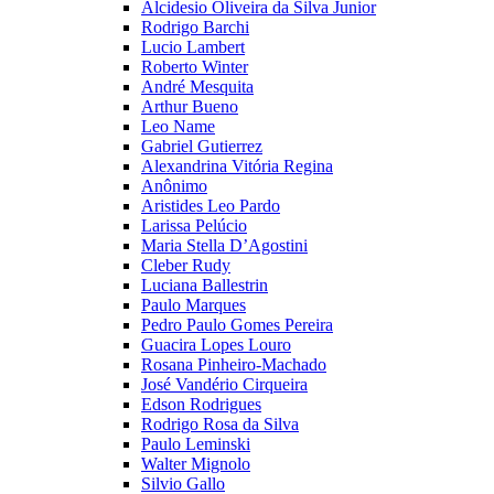
Alcidesio Oliveira da Silva Junior
Rodrigo Barchi
Lucio Lambert
Roberto Winter
André Mesquita
Arthur Bueno
Leo Name
Gabriel Gutierrez
Alexandrina Vitória Regina
Anônimo
Aristides Leo Pardo
Larissa Pelúcio
Maria Stella D’Agostini
Cleber Rudy
Luciana Ballestrin
Paulo Marques
Pedro Paulo Gomes Pereira
Guacira Lopes Louro
Rosana Pinheiro-Machado
José Vandério Cirqueira
Edson Rodrigues
Rodrigo Rosa da Silva
Paulo Leminski
Walter Mignolo
Silvio Gallo