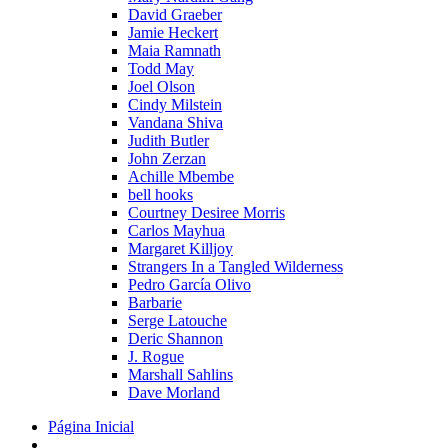
David Graeber
Jamie Heckert
Maia Ramnath
Todd May
Joel Olson
Cindy Milstein
Vandana Shiva
Judith Butler
John Zerzan
Achille Mbembe
bell hooks
Courtney Desiree Morris
Carlos Mayhua
Margaret Killjoy
Strangers In a Tangled Wilderness
Pedro García Olivo
Barbarie
Serge Latouche
Deric Shannon
J. Rogue
Marshall Sahlins
Dave Morland
Página Inicial