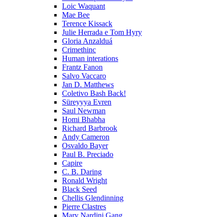
Loic Waquant
Mae Bee
Terence Kissack
Julie Herrada e Tom Hyry
Gloria Anzalduá
Crimethinc
Human interations
Frantz Fanon
Salvo Vaccaro
Jan D. Matthews
Coletivo Bash Back!
Süreyyya Evren
Saul Newman
Homi Bhabha
Richard Barbrook
Andy Cameron
Osvaldo Bayer
Paul B. Preciado
Capire
C. B. Daring
Ronald Wright
Black Seed
Chellis Glendinning
Pierre Clastres
Mary Nardini Gang