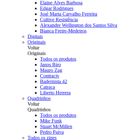
Elaine Alves Barbosa
Edgar Rodrigues
José Maria Carvalho Ferreira
Cultive Resistência
Alexandre Wellington dos Santos Silva
Bianca Freire-Medeiros
Digitais
Originais
Voltar
Originais
Todos os produtos
Janos Biro
Mauro Zag
Contraciv
Badernista 42
Catraca
Liberto Herrera
Quadrinhos
Voltar
Quadrinhos
Todos os produtos
Mike Funk
Stuart McMillen
Pedro Paiva
Todos os zines